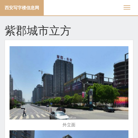
西安写字楼信息网
切
换
导
紫郡城市立方
航
外立面