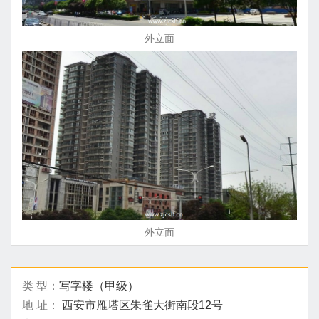
外立面
外立面
类 型：
写字楼（甲级）
地 址：
西安市雁塔区朱雀大街南段12号