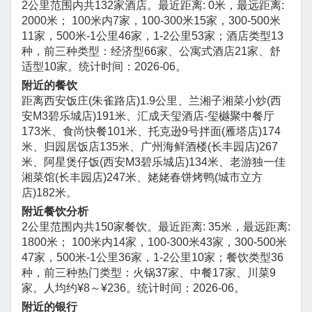
2公里范围内共132家酒店。最近距离: 0米，最远距离:
2000米； 100米内7家，100-300米15家，300-500米
11家，500米-1公里46家，1-2公里53家；酒店类型13
种，前三种类型：经济型66家、公寓式酒店21家、舒
适型10家。统计时间：2026-06。
附近的餐饮
距离西安饭庄(朱雀路店)1.9公里、兰湘子湘菜小炒(西
安M3碧乐城店)191米、汇成天玺酒店-玺樾聚中餐厅
173米、食尚快餐101米、托克逊9号拌面(雁塔店)174
米、归园居饭店135米、广州海鲜酒楼(长丰园店)267
米、阿星煲仔饭(西安M3碧乐城店)134米、老游独一佳
湘菜馆(长丰园店)247米、姥姥春饼烤鸭(城市立方
店)182米。
附近餐饮分析
2公里范围内共150家餐饮。最近距离: 35米，最远距离:
1800米； 100米内14家，100-300米43家，300-500米
47家，500米-1公里36家，1-2公里10家；餐饮类型36
种，前三种热门类型：火锅37家、中餐17家、川菜9
家。人均约¥8～¥236。统计时间：2026-06。
附近的银行