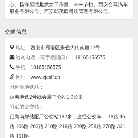
心、扬洋屋甛趣烘焙工作室、未来节拍、西安合尊汽车
服务有限公司、西安邱茂庭餐饮管理有限公司。
交通信息
地址：
西安市雁塔区朱雀大街南段12号
咨询电话（写字楼顾问）：
18165156575
手机：
18165156575
网址：
www.zjcslf.cn
附近的地铁站：
距离地铁2号线会展中心站1.0公里
附近的公交站：
距离南郊储配厂公交站182米，途经公交车： 18路 46
路 106路 203路 210路 219路 229路 258路 278路 321
路 401路