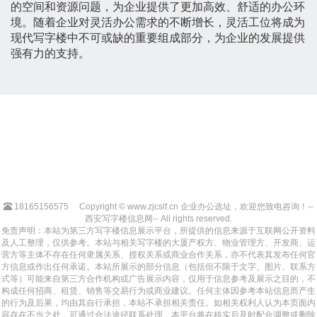
的空间和资源问题，为企业提供了更加高效、舒适的办公环
境。随着企业对灵活办公需求的不断增长，灵活工位将成为
现代写字楼中不可或缺的重要组成部分，为企业的发展提供
强有力的支持。
18165156575
Copyright © www.zjcslf.cn 企业办公选址，欢迎您致电咨询！--
西安写字楼信息网-- All rights reserved.
免责声明：本站为第三方写字楼信息展示平台，所提供的信息来源于互联网公开资料
及人工整理，仅供参考。本站与相关写字楼的大厦产权方、物业管理方、开发商、运
营方等主体不存在任何隶属关系、授权关系或商业合作关系，亦不代表其发布任何官
方信息或作出任何承诺。本站所展示的部分信息（包括但不限于文字、图片、联系方
式等）可能来自第三方合作机构或广告展示内容，仅用于信息参考及展示之目的，不
构成任何招商、租赁、销售等交易行为或商业建议。任何主体因参考本站信息而产生
的行为及后果，均由其自行承担，本站不承担相关责任。如相关权利人认为本页面内
容存在不当之处，可通过合法途径联系处理，本平台将在核实后及时配合调整或删除