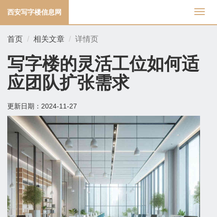
西安写字楼信息网
切
换
导
首页
相关文章
详情页
航
写字楼的灵活工位如何适
应团队扩张需求
更新日期：
2024-11-27