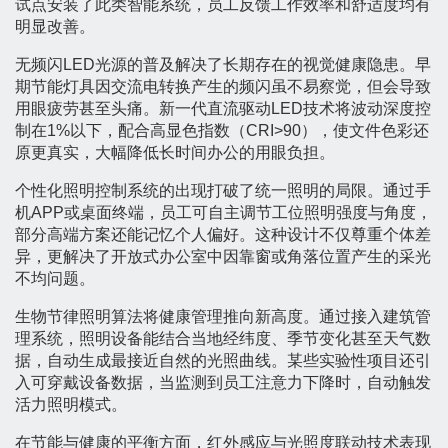
试点安装了此类智能系统，员工反馈工作效率和舒适度均有
明显改善。
无频闪LED光源的普及解决了长期存在的视觉健康隐患。早
期节能灯具因交流电转换产生的频闪虽不易察觉，但会导致
用眼疲劳甚至头痛。新一代直流驱动LED技术将波动深度控
制在1%以下，配合高显色指数（CRI>90），使文件色彩还
原更真实，大幅降低长时间办公的用眼负担。
个性化照明控制系统的出现打破了统一照明的局限。通过手
机APP或桌面终端，员工可自主调节工位照明强度与角度，
部分高端方案还能记忆个人偏好。这种设计不仅尊重个体差
异，更解决了开放式办公室中因靠窗或角落位置产生的采光
不均问题。
生物节律照明算法将健康管理推向新高度。通过接入建筑管
理系统，照明设备能结合当地经纬度、季节变化甚至天气数
据，自动生成最接近自然的光照曲线。某些实验性项目还引
入可穿戴设备数据，当监测到员工注意力下降时，自动触发
活力照明模式。
在节能与健康的平衡方面，红外感应与光照度联动技术表现