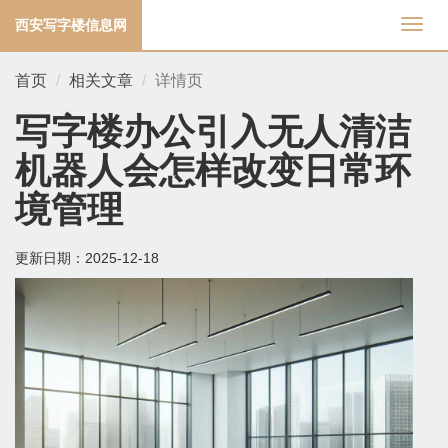
西安写字楼信息网
切
换
导
首页
相关文章
详情页
航
写字楼办公引入无人清洁
机器人会怎样改变日常环
境管理
更新日期：
2025-12-18