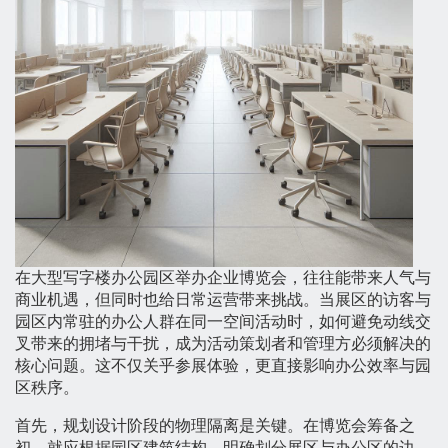
在大型写字楼办公园区举办企业博览会，往往能带来人气与
商业机遇，但同时也给日常运营带来挑战。当展区的访客与
园区内常驻的办公人群在同一空间活动时，如何避免动线交
叉带来的拥堵与干扰，成为活动策划者和管理方必须解决的
核心问题。这不仅关乎参展体验，更直接影响办公效率与园
区秩序。
首先，规划设计阶段的物理隔离是关键。在博览会筹备之
初，就应根据园区建筑结构，明确划分展区与办公区的边