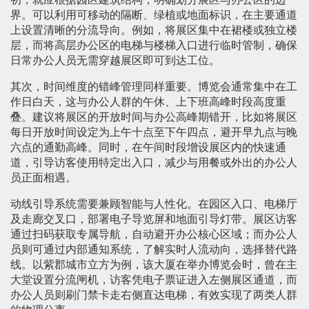
界。可以利用可移动的隔断、绿植或地面标识，在主要通道
上设置清晰的分流导向。例如，将展区集中在裙楼或独立楼
层，而将高层办公区的电梯与楼梯入口进行临时管制，确保
日常办公人员无需穿越展区即可到达工位。
其次，时间维度的错峰管理同样重要。博览会通常集中在工
作日白天，这与办公人群的午休、上下班高峰时段高度重
叠。建议将展区的开放时间与办公高峰期错开，比如将展区
每日开放时间设定为上午十点至下午四点，避开早九点与晚
六点的通勤高峰。同时，在午间时段增设展区内的快速通
道，引导访客使用特定出入口，减少与用餐或外出的办公人
员正面相遇。
动线引导系统需要兼顾智能与人性化。在园区入口、电梯厅
及走廊交叉口，部署电子导览屏和地面引导灯带。展区访客
通过扫码获取专属导航，自动避开办公核心区域；而办公人
员则可通过内部通知系统，了解实时人流动向，选择替代路
线。以紫郡城市立方为例，该大厦在举办博览会时，曾在主
大堂设置分流闸机，访客凭电子票证进入左侧展区通道，而
办公人员则刷门禁卡走右侧直达电梯，有效实现了两类人群