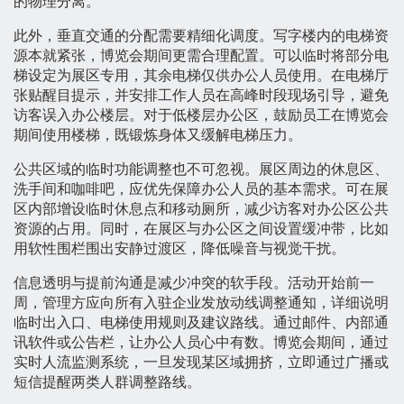
的物理分离。
此外，垂直交通的分配需要精细化调度。写字楼内的电梯资
源本就紧张，博览会期间更需合理配置。可以临时将部分电
梯设定为展区专用，其余电梯仅供办公人员使用。在电梯厅
张贴醒目提示，并安排工作人员在高峰时段现场引导，避免
访客误入办公楼层。对于低楼层办公区，鼓励员工在博览会
期间使用楼梯，既锻炼身体又缓解电梯压力。
公共区域的临时功能调整也不可忽视。展区周边的休息区、
洗手间和咖啡吧，应优先保障办公人员的基本需求。可在展
区内部增设临时休息点和移动厕所，减少访客对办公区公共
资源的占用。同时，在展区与办公区之间设置缓冲带，比如
用软性围栏围出安静过渡区，降低噪音与视觉干扰。
信息透明与提前沟通是减少冲突的软手段。活动开始前一
周，管理方应向所有入驻企业发放动线调整通知，详细说明
临时出入口、电梯使用规则及建议路线。通过邮件、内部通
讯软件或公告栏，让办公人员心中有数。博览会期间，通过
实时人流监测系统，一旦发现某区域拥挤，立即通过广播或
短信提醒两类人群调整路线。