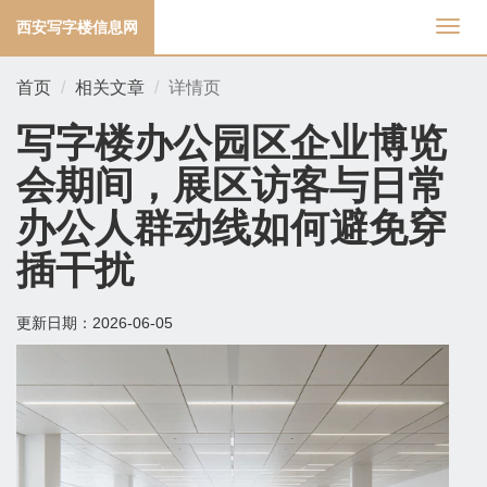
西安写字楼信息网
切
换
导
首页
相关文章
详情页
航
写字楼办公园区企业博览
会期间，展区访客与日常
办公人群动线如何避免穿
插干扰
更新日期：
2026-06-05