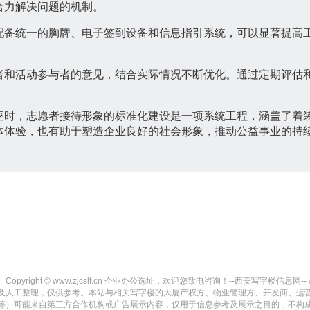
合力解决问题的机制。
配备统一的胸牌、电子签到设备和信息指引系统，可以显著提高
者和活动参与者的意见，结合实际情况不断优化。通过定期评估
座时，志愿者接待形象的标准化建设是一项系统工程，涵盖了着
体体验，也有助于塑造企业良好的社会形象，推动公益事业的持
Copyright © www.zjcslf.cn 企业办公选址，欢迎您致电咨询！--西安写字楼信息网-- All ri
及人工整理，仅供参考。本站与相关写字楼的大厦产权方、物业管理方、开发商、运
等）可能来自第三方合作机构或广告展示内容，仅用于信息参考及展示之目的，不构