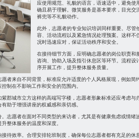
应使用规范、礼貌的语言，语速适中，避免使
确且易于理解。微笑服务是基本要求，目光交
裤兜等不礼貌动作。
此外，志愿者的专业知识培训同样重要。尽管
容、活动流程以及紧急情况处理预案。这样不
况时迅速应对，保证活动秩序和安全。
在接待细节方面，应明确志愿者的岗位职责和
咨询、协助入场及指引休息区等环节。流程设
序开展工作，提升整体服务质量。
志愿者来自不同背景，标准应允许适度的个人风格展现，例如简
应控制在不影响工作和安全的范围内。
如紫郡城市立方这样的高端写字楼，志愿者形象标准还应考虑与
合有助于增强讲座的权威感和亲切感。
分。志愿者在面对不同类型的来访者，尤其是有健康焦虑或情绪
提升整体服务的温度和深度。
响接待效率。合理安排轮班制度，确保每位志愿者都有充足的休